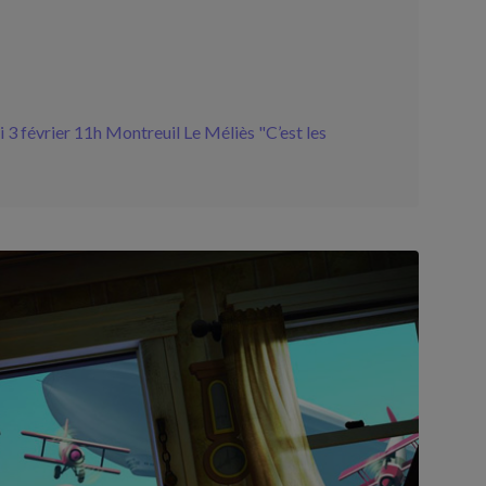
3 février 11h Montreuil Le Méliès "C’est les