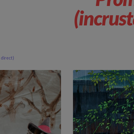
(incrust
 direct)