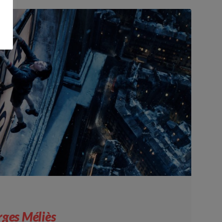
rges Méliès