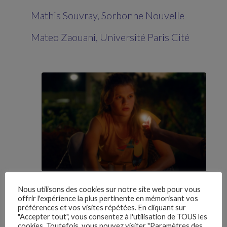
Mathis Souvray, Sorbonne Nouvelle
Mateo Zaouani, Université Paris Cité
Nous utilisons des cookies sur notre site web pour vous
écouter le discours
offrir l'expérience la plus pertinente en mémorisant vos
préférences et vos visites répétées. En cliquant sur
"Accepter tout", vous consentez à l'utilisation de TOUS les
‘’Nous avons accordé le prix à un film qui nous a
cookies. Toutefois, vous pouvez visiter "Paramètres des