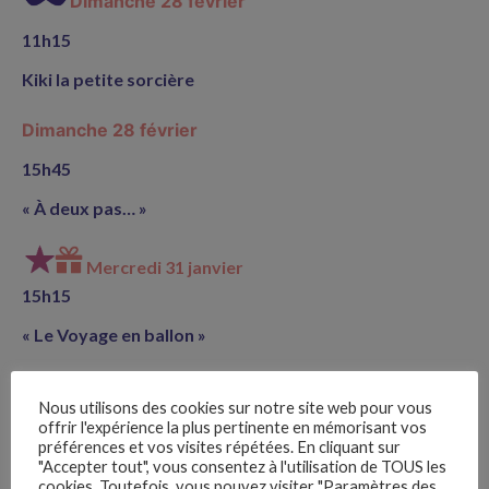
Dimanche 28 février
11h15
Kiki la petite sorcière
Dimanche 28 février
15h45
« À deux pas… »
Mercredi 31 janvier
15h15
« Le Voyage en ballon »
Samedi 3 février
Nous utilisons des cookies sur notre site web pour vous
offrir l'expérience la plus pertinente en mémorisant vos
16h
préférences et vos visites répétées. En cliquant sur
"Accepter tout", vous consentez à l'utilisation de TOUS les
« Un voyage en bonne compagnie »
cookies. Toutefois, vous pouvez visiter "Paramètres des