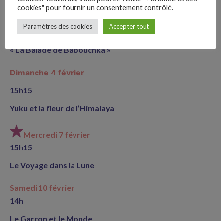
cookies" pour fournir un consentement contrôlé.
Dimanche 4 février
–
Paramètres des cookies
Accepter tout
Follow Us
11h15
« La Balade de Babouchka »
Dimanche 4 février
15h15
Yuku et la fleur de l’Himalaya
Mercredi 7 février
15h15
Le Voyage dans la Lune
Samedi 10 février
14h
Le Garçon et le Monde