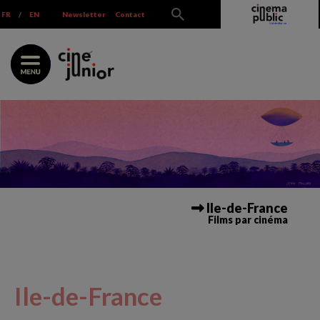
Skip
FR
/
EN
Newsletter
Contact
to
content
Ile-de-France
Films par cinéma
Ile-de-France