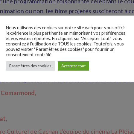
ir une programmation foisonnante célébrant le cour
nimation ou non, les films projetés susciteront à 
itations à partager collectivement de grands mom
Nous utilisons des cookies sur notre site web pour vous offrir
us sommes attachés : la salle de cinéma. Les nomb
l'expérience la plus pertinente en mémorisant vos préférences
et vos visites répétées. En cliquant sur "Accepter tout", vous
si une belle occasion de prolonger le travail, que 
consentez à l'utilisation de TOUS les cookies. Toutefois, vous
pouvez visiter "Paramètres des cookies" pour fournir un
ges réalisé quotidiennement par les salles auprès 
consentement contrôlé.
 établissements scolaires. Nous nous réjouissons q
Paramètres des cookies
Accepter tout
ma La Pléiade, après quoi les cachanaises et les cac
petits et grands ! Nous souhaitons à toutes et tous
 Comarmond,
at,
re Culturel de Cachan L’équipe du cinéma La Pléia