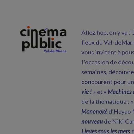
Allez hop, on y va !
lieux du Val-deMarn
vous invitent à pou
L’occasion de décou
semaines, découvre
concourent pour un 
vie ! »
et
« Machines à
de la thématique : «
Mononoké
d’Hayao M
nouveau
de Niki Car
Lieues sous les mers
d