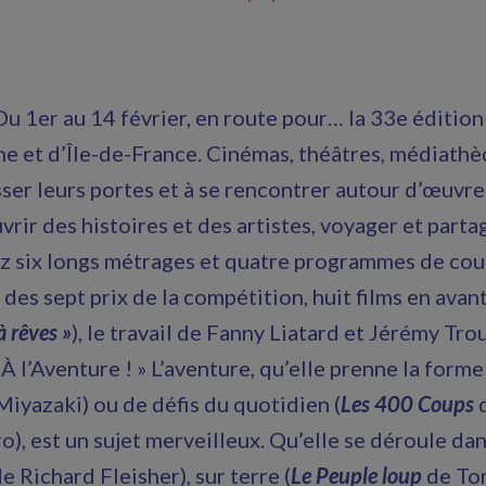
 Du 1er au 14 février, en route pour… la 33e éditio
e et d’Île-de-France. Cinémas, théâtres, médiathèq
sser leurs portes et à se rencontrer autour d’œuvre
vrir des histoires et des artistes, voyager et part
z six longs métrages et quatre programmes de cou
des sept prix de la compétition, huit films en avan
 rêves »
), le travail de Fanny Liatard et Jérémy Trou
 À l’Aventure ! » L’aventure, qu’elle prenne la form
iyazaki) ou de défis du quotidien (
Les 400 Coups
d
o), est un sujet merveilleux. Qu’elle se déroule da
e Richard Fleisher), sur terre (
Le Peuple loup
de Tom